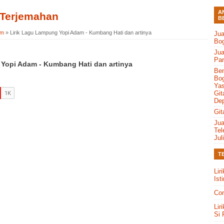
A
 Terjemahan
B
am
»
Lirik Lagu Lampung Yopi Adam - Kumbang Hati dan artinya
Jua
Bo
Jua
Par
Yopi Adam - Kumbang Hati dan artinya
Ben
Bog
Yas
Git
Dep
Git
Jua
Tel
Jul
T
Lir
Ist
Con
Lir
Si