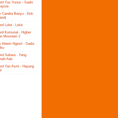
rd Yus Yunus - Gadis
aysia
ik Candra Banyu - Duh
endi
rd Lolot - Lelut
rd Komunal - Higher
n Mountain 2
ik Abiem Ngesti - Gadis
iku
rd Sahara - Yang
rnah Ada
rd Yan Asmi - Hayang
l