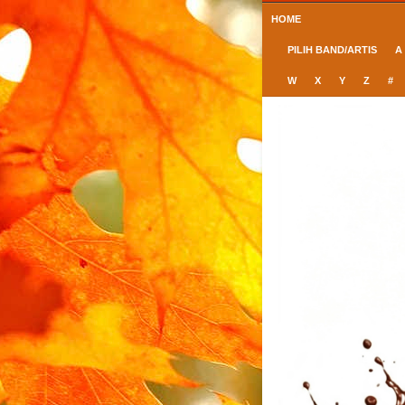
HOME
PILIH BAND/ARTIS
A
W
X
Y
Z
#