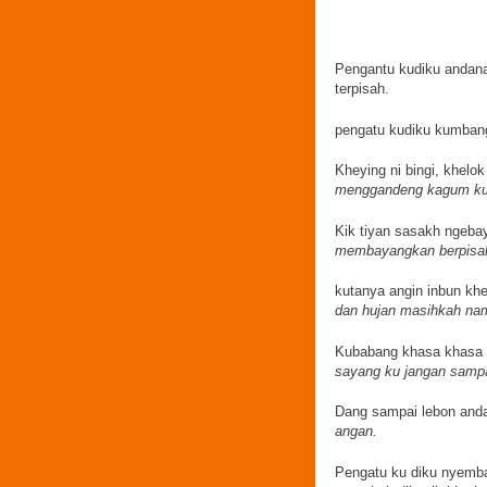
Pengantu kudiku andan
terpisah.
pengatu kudiku kumbang
Kheying ni bingi, khel
menggandeng kagum ku
Kik tiyan sasakh ngeb
membayangkan berpisah 
kutanya angin inbun kh
dan hujan masihkah na
Kubabang khasa khasa 
sayang ku jangan sampa
Dang sampai lebon anda
angan.
Pengatu ku diku nyemba