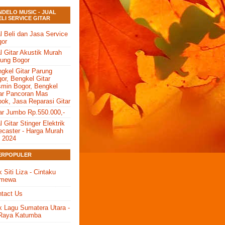
NDELO MUSIC - JUAL
ELI SERVICE GITAR
l Beli dan Jasa Service
gor
l Gitar Akustik Murah
ung Bogor
gkel Gitar Parung
or, Bengkel Gitar
min Bogor, Bengkel
ar Pancoran Mas
ok, Jasa Reparasi Gitar
ar Jumbo Rp.550.000,-
l Gitar Stinger Elektrik
ecaster - Harga Murah
i 2024
ERPOPULER
ik Siti Liza - Cintaku
imewa
tact Us
ik Lagu Sumatera Utara -
 Raya Katumba