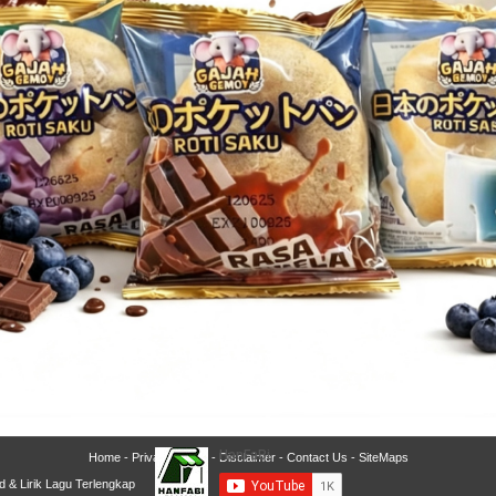
Home
-
Privacy Policy
-
Disclaimer
-
Contact Us
-
SiteMaps
d & Lirik Lagu Terlengkap