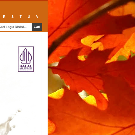
R
S
T
U
V