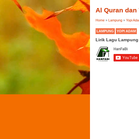
Al Quran dan
Home
»
Lampung
»
Yopi Ad
LAMPUNG
YOPI ADAM
Lirik Lagu Lampung 