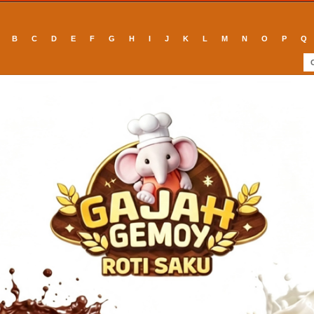
B
C
D
E
F
G
H
I
J
K
L
M
N
O
P
Q