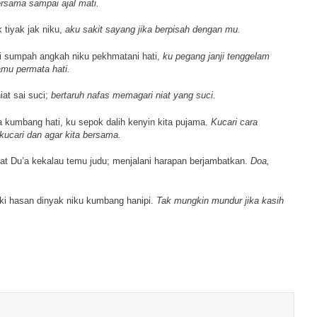
rsama sampai ajal mati.
 tiyak jak niku,
aku sakit sayang jika berpisah dengan mu.
di sumpah angkah niku pekhmatani hati,
ku pegang janji tenggelam
u permata hati.
at sai suci;
bertaruh nafas memagari niat yang suci.
 kumbang hati, ku sepok dalih kenyin kita pujama.
Kucari cara
kucari dan agar kita bersama.
t Du’a kekalau temu judu; menjalani harapan berjambatkan.
Doa,
i hasan dinyak niku kumbang hanipi.
Tak mungkin mundur jika kasih