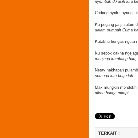
nyembah dikasih kita be
Cadang nyak sayang kik
Ku pegang janji selom 
dalam sumpah Cuma kam
Kutakhu hengas nguta ni
Ku sepok cakha ngejaga
menjaga kumbang hati, 
Netay hakhapan pujamba
semoga kita berjodoh.
Mak mungkin mondokh k
dikau bunga mimpi
TERKAIT :