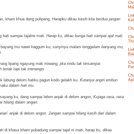
Cho
Mal
Lir
an, kham khua dang pulipang,
Harapku dikau kasih kita berdua jangan
Kel
Cho
 hati sampai tajalne mati,
Harap ku, dikau bunga hati sampai ajal mati.
Cho
Tha
ok bayang mu nawit haggum ku;
sunyinya malam tenggelam banyang mu,
Lir
.
Bal
Cho
ayang lipang ngayung mak miwang;
jika rindu tak tersampai
Pe
teriak tapi tak menangis
Cho
Ape
ek labung delom hatiku pagun kodo gelakh ku.
Kutanya angin embun
maku dalam hati mu.
sayang ku, dang sampai lebon anjak di delom angon,
Kujaga rasa, rasa
i hilang dalam angan.
nan’ anjak di delom angon.
Jangan sampai hilang kasih dari dalam
h di khasa kham pubadung sampai tajal ni mati;
harap ku, dikau