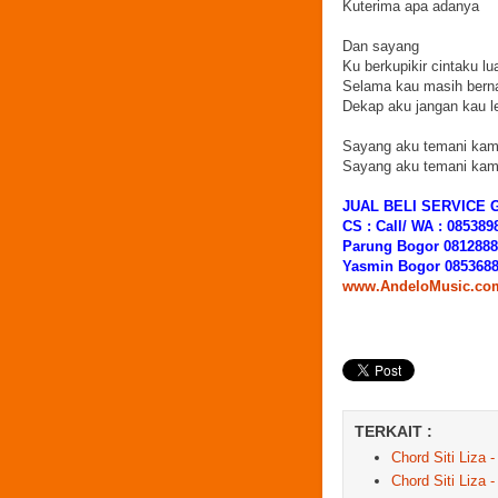
Kuterima apa adanya
Dan sayang
Ku berkupikir cintaku lu
Selama kau masih bern
Dekap aku jangan kau l
Sayang aku temani kam
Sayang aku temani kam
JUAL BELI SERVICE 
CS : Call/ WA : 085389
Parung Bogor 081288
Yasmin Bogor 085368
www.AndeloMusic.co
TERKAIT :
Chord Siti Liza 
Chord Siti Liza 