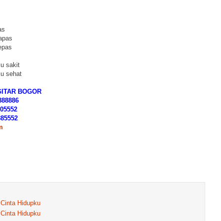
as
apas
epas
u sakit
u sehat
GITAR BOGOR
888886
805552
885552
m
- Cinta Hidupku
- Cinta Hidupku