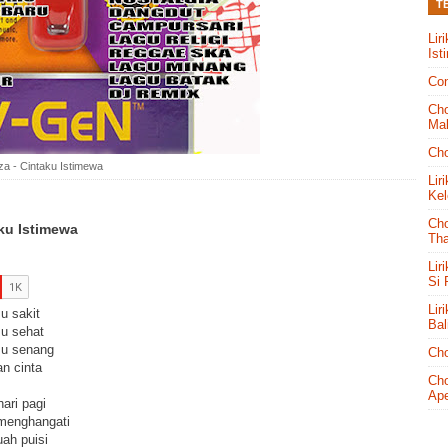
T
Lir
Ist
Con
Cho
Mal
Cho
Liza - Cintaku Istimewa
Lir
Kel
Cho
taku Istimewa
Tha
Lir
Si
Lir
u sakit
Bal
u sehat
mu senang
Cho
n cinta
Cho
Ape
ari pagi
 menghangati
ah puisi