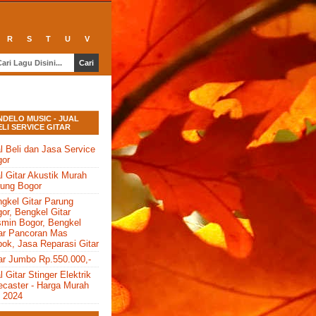
R
S
T
U
V
NDELO MUSIC - JUAL
ELI SERVICE GITAR
l Beli dan Jasa Service
gor
l Gitar Akustik Murah
ung Bogor
gkel Gitar Parung
or, Bengkel Gitar
min Bogor, Bengkel
ar Pancoran Mas
ok, Jasa Reparasi Gitar
ar Jumbo Rp.550.000,-
l Gitar Stinger Elektrik
ecaster - Harga Murah
i 2024