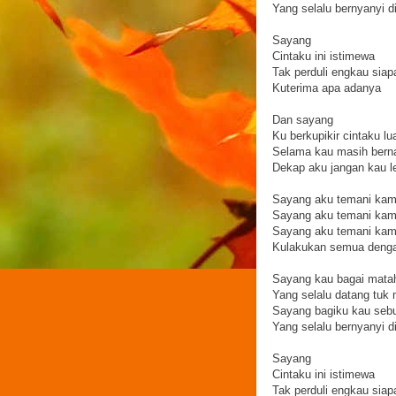
Yang selalu bernyanyi d
Sayang
Cintaku ini istimewa
Tak perduli engkau siap
Kuterima apa adanya
Dan sayang
Ku berkupikir cintaku lu
Selama kau masih bern
Dekap aku jangan kau l
Sayang aku temani kam
Sayang aku temani kam
Sayang aku temani ka
Kulakukan semua denga
Sayang kau bagai matah
Yang selalu datang tuk
Sayang bagiku kau sebu
Yang selalu bernyanyi d
Sayang
Cintaku ini istimewa
Tak perduli engkau siap