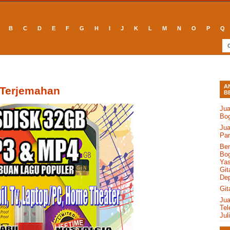
B
C
D
E
F
G
H
I
J
K
L
M
N
O
P
Q
A
 Terjemahan
B
Jua
Bo
Jua
Par
Ben
Bog
Yas
Git
Dep
Git
Jua
Tel
Jul