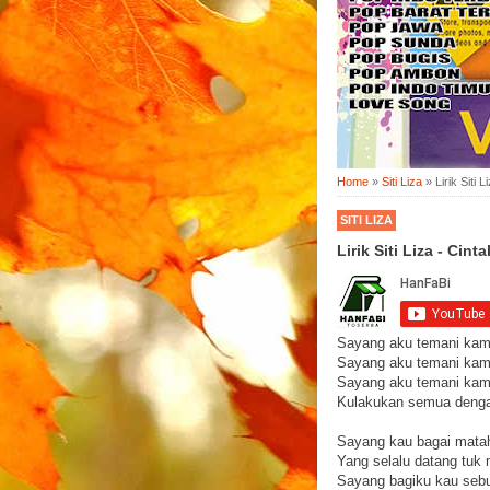
Home
»
Siti Liza
»
Lirik Siti 
SITI LIZA
Lirik Siti Liza - Cin
Sayang aku temani kam
Sayang aku temani kam
Sayang aku temani ka
Kulakukan semua denga
Sayang kau bagai matah
Yang selalu datang tuk
Sayang bagiku kau sebu