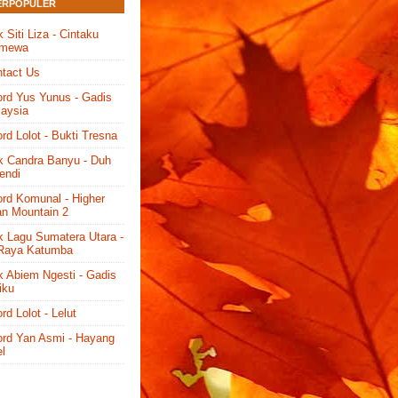
ERPOPULER
ik Siti Liza - Cintaku
imewa
tact Us
rd Yus Yunus - Gadis
aysia
rd Lolot - Bukti Tresna
ik Candra Banyu - Duh
endi
rd Komunal - Higher
n Mountain 2
ik Lagu Sumatera Utara -
 Raya Katumba
ik Abiem Ngesti - Gadis
iku
rd Lolot - Lelut
rd Yan Asmi - Hayang
l