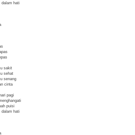
i dalam hati
a
as
apas
epas
u sakit
u sehat
mu senang
n cinta
ari pagi
 menghangati
ah puisi
i dalam hati
a