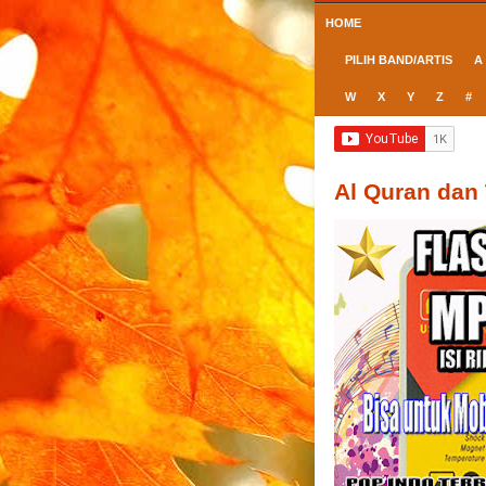
HOME
PILIH BAND/ARTIS
A
W
X
Y
Z
#
Al Quran dan